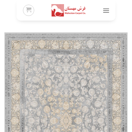
Ski
t
conten