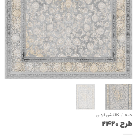
خانه
/
کالکشن لاوین
طرح 2420