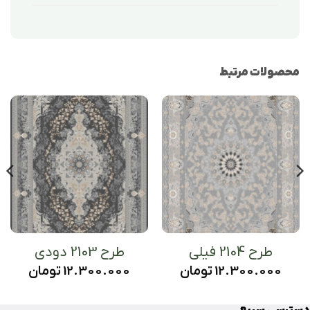
محصولات مرتبط
طرح 2104 فیلی
طرح 2103 دودی
12.300.000
تومان
12.300.000
تومان