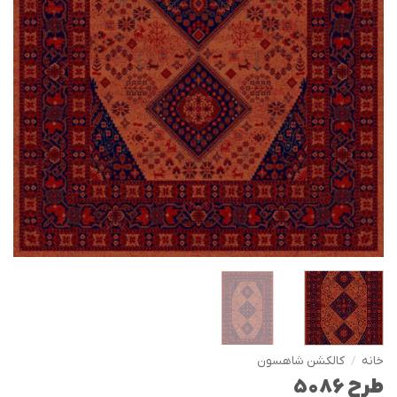
خانه
/
کالکشن شاهسون
طرح 5086