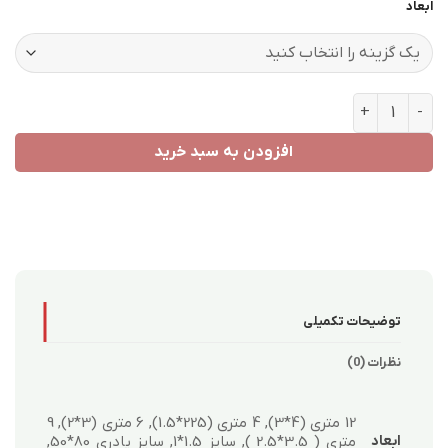
ابعاد
طرح 5086 عدد
افزودن به سبد خرید
توضیحات تکمیلی
نظرات (0)
12 متری (4*3), 4 متری (225*1.5), 6 متری (3*2), 9
متری ( 3.5*2.5 ), سایز 1.5*1, سایز پادری 80*50,
ابعاد