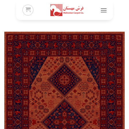
Ski
t
conten