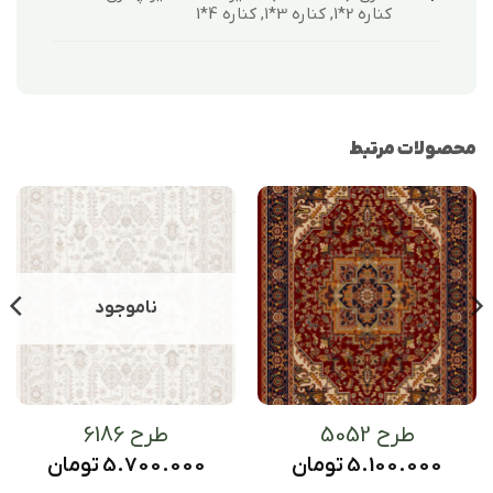
کناره 2*1, کناره 3*1, کناره 4*1
محصولات مرتبط
ناموجود
طرح 5052
طرح 6186
5.100.000
تومان
5.700.000
تومان