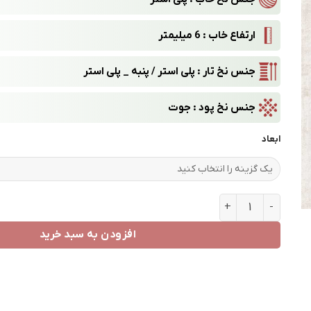
ارتفاع خاب : 6 میلیمتر
جنس نخ تار : پلی استر / پنبه
_
پلی استر
جنس نخ پود : جوت
ابعاد
طرح 6130 عدد
افزودن به سبد خرید