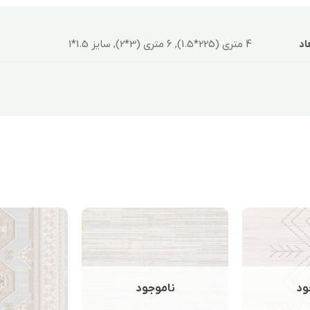
4 متری (225*1.5), 6 متری (3*2), سایز 1.5*1
اد
ود
ناموجود