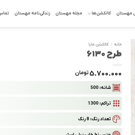
 مهستان
کالکشن‌ها
مجله مهستان
زندگی‌نامه مهستان
تماس 
خانه
/
کالکشن مایا
طرح 6130
5.700.000
تومان
شانه: 500
تراکم: 1300
تعداد رنگ: 8 رنگ
جنس نخ خاب : پلی استر