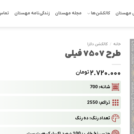
 مهستان
کالکشن‌ها
مجله مهستان
زندگی‌نامه مهستان
تماس 
خانه
/
کالکشن دلارا
طرح 7507 فیلی
2.720.000
تومان
شانه: 700
تراکم: 2550
تعداد رنگ: ده رنگ
جنس نخ خاب : 100 درصد اکریلیک هیت ست