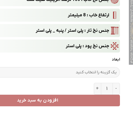
ارتفاع خاب : 8 میلیمتر
جنس نخ تار : پلی استر / پنبه _ پلی استر
جنس نخ پود : پلی استر
ابعاد
طرح 7507 فیلی عدد
افزودن به سبد خرید