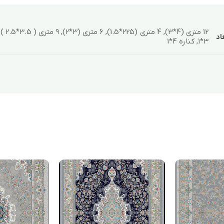
اد
3*1, کناره 4*1