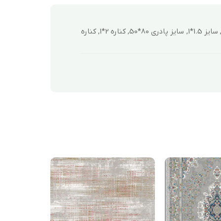
12 متری (4*3), 4 متری (225*1.5), 6 متری (3*2), 9 متری ( 3.5*2.5 ), سایز 1.5*1, سایز پادری 80*50, کناره 2*1, کناره