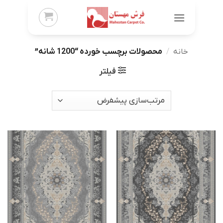
Ski
t
conten
خانه
/
محصولات برچسب خورده “1200 شانه”
فیلتر