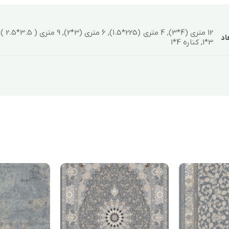
اد
3*1, کناره 4*1