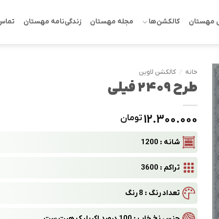
 مهستان
کالکشن‌ها
مجله مهستان
زندگی‌نامه مهستان
تماس 
خانه
/
کالکشن لاوین
طرح 2409 فیلی
12.300.000
تومان
شانه : 1200
تراکم : 3600
تعداد رنگ : 8 رنگ
جنس نخ خاب : 100 درصد اکریلیک هیت ست