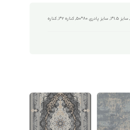
12 متری (4*3), 4 متری (225*1.5), 6 متری (3*2), 9 متری ( 3.5*2.5 ), سایز 1.5*1, سایز پادری 80*50, کناره 2*1, کناره