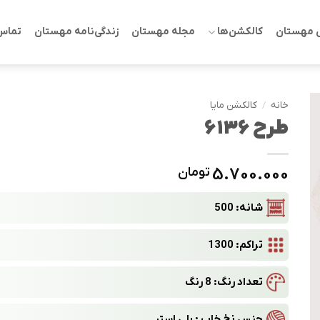
 مهستان
کالکشن‌ها
مجله مهستان
زندگی‌نامه مهستان
تماس 
خانه
/
کالکشن مایا
طرح 6136
5.700.000
تومان
شانه: 500
تراکم: 1300
تعداد رنگ: 8 رنگ
جنس نخ خاب : پلی استر