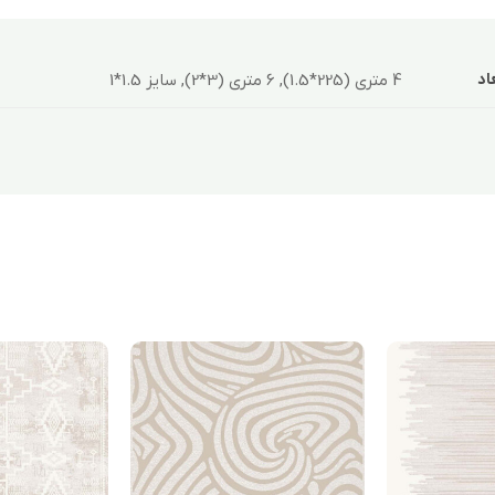
4 متری (225*1.5), 6 متری (3*2), سایز 1.5*1
اد