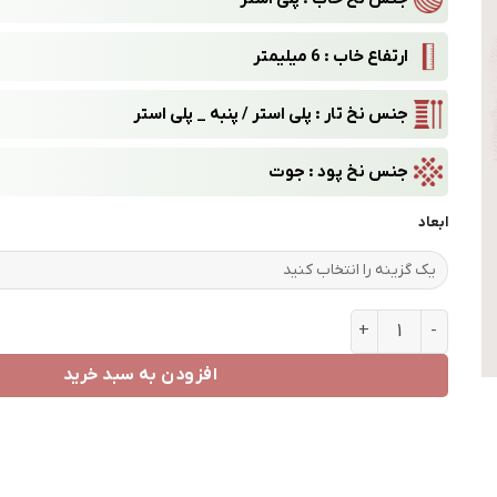
ارتفاع خاب : 6 میلیمتر
جنس نخ تار : پلی استر / پنبه
_
پلی استر
جنس نخ پود : جوت
ابعاد
طرح 6136 عدد
افزودن به سبد خرید